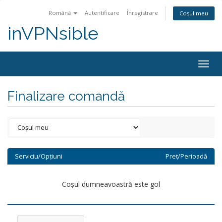
Română
Autentificare
Înregistrare
Coșul meu
inVPNsible
Togg
navig
Finalizare comandă
Serviciu/Opțiuni
Preț/Perioadă
Coșul dumneavoastră este gol