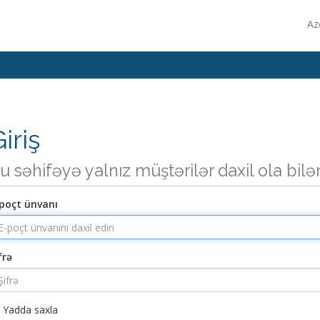
Az
iriş
u səhifəyə yalnız müştərilər daxil ola bilə
poçt ünvanı
frə
Yadda saxla