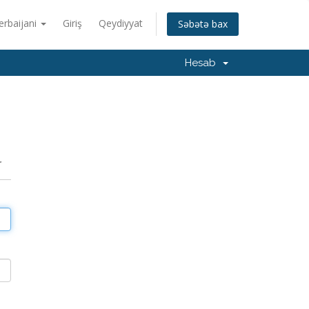
erbaijani
Giriş
Qeydiyyat
Səbətə bax
Hesab
r