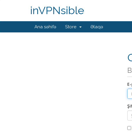
inVPNsible
Ana səhifə
Store
Əlaqə
G
B
E-
Şi